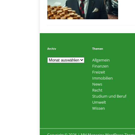
Archiv
Themen
Allgemein
Finanzen
Freizeit
Immobilien
News
Recht
Studium und Beruf
Umwelt
Wissen
Copyright © 2026 | MH Magazine WordPress Them