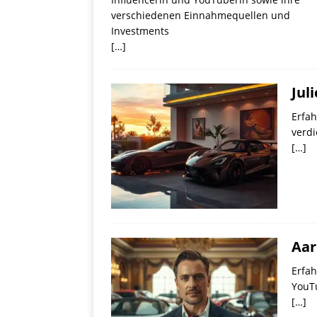
verschiedenen Einnahmequellen und
Investments
[…]
Jul
Erfah
verdi
[…]
Aar
Erfah
YouT
[…]