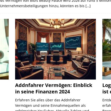
 Das Vermögen von Bibis Beauty Palace wird 2026 auf rund 5 Milli
 Unternehmensbeteiligungen hinzu, könnten es bis
[…]
Addnfahrer Vermögen: Einblick
Log
in seine Finanzen 2024
ist
Erfahren Sie alles über das Addnfahrer
Entd
Vermögen und seine Einnahmequellen als
erfa
erfolgreicher YouTuber. Aktuelle Zahlen und
Boxe