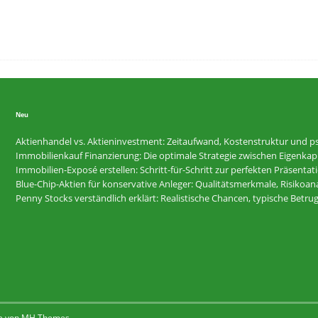
Neu
Aktienhandel vs. Aktieninvestment: Zeitaufwand, Kostenstruktur und ps
Immobilienkauf Finanzierung: Die optimale Strategie zwischen Eigenkapi
Immobilien-Exposé erstellen: Schritt-für-Schritt zur perfekten Präsentat
Blue-Chip-Aktien für konservative Anleger: Qualitätsmerkmale, Risikoan
Penny Stocks verständlich erklärt: Realistische Chancen, typische Betr
e von
MH Themes