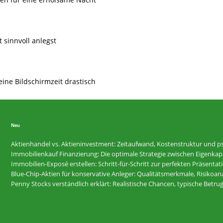
t sinnvoll anlegst
eine Bildschirmzeit drastisch
Neu
Aktienhandel vs. Aktieninvestment: Zeitaufwand, Kostenstruktur und ps
Immobilienkauf Finanzierung: Die optimale Strategie zwischen Eigenkapi
Immobilien-Exposé erstellen: Schritt-für-Schritt zur perfekten Präsentat
Blue-Chip-Aktien für konservative Anleger: Qualitätsmerkmale, Risikoan
Penny Stocks verständlich erklärt: Realistische Chancen, typische Betr