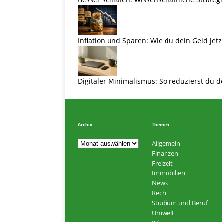
Inflation und Sparen: Wie du dein Geld jetz
Digitaler Minimalismus: So reduzierst du d
Archiv
Themen
Allgemein
Finanzen
Freizeit
Immobilien
News
Recht
Studium und Beruf
Umwelt