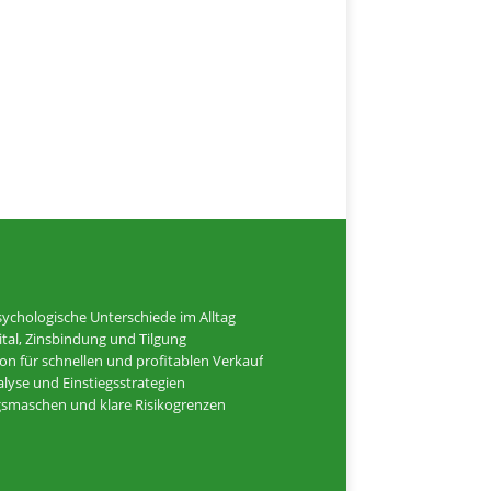
ychologische Unterschiede im Alltag
tal, Zinsbindung und Tilgung
ion für schnellen und profitablen Verkauf
alyse und Einstiegsstrategien
ugsmaschen und klare Risikogrenzen