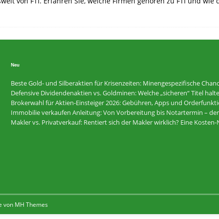
welt von FTI. Erfahren Sie, welche Firmen gehören zu FTI und wie d
Neu
Beste Gold- und Silberaktien für Krisenzeiten: Minengespezifische Chan
Defensive Dividendenaktien vs. Goldminen: Welche „sicheren“ Titel halte
Brokerwahl für Aktien-Einsteiger 2026: Gebühren, Apps und Orderfunkti
Immobilie verkaufen Anleitung: Von Vorbereitung bis Notartermin – der
Makler vs. Privatverkauf: Rentiert sich der Makler wirklich? Eine Koste
e von
MH Themes