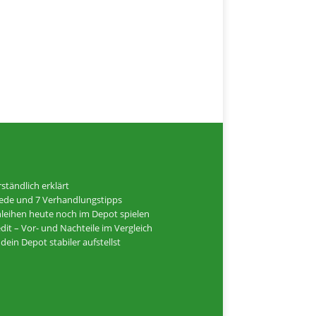
ständlich erklärt
hiede und 7 Verhandlungstipps
Anleihen heute noch im Depot spielen
dit – Vor- und Nachteile im Vergleich
ein Depot stabiler aufstellst