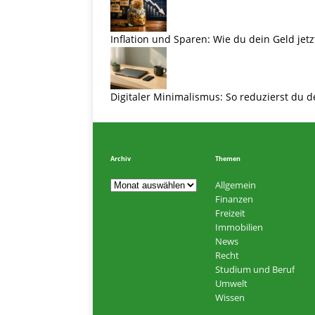
Inflation und Sparen: Wie du dein Geld jetz
Digitaler Minimalismus: So reduzierst du d
Archiv
Themen
Allgemein
Finanzen
Freizeit
Immobilien
News
Recht
Studium und Beruf
Umwelt
Wissen