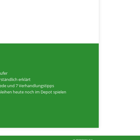
ufer
ständlich erklärt
hiede und 7 Verhandlungstipps
Anleihen heute noch im Depot spielen