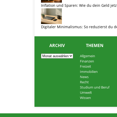
Inflation und Sparen: Wie du dein Geld jetz
Digitaler Minimalismus: So reduzierst du d
ARCHIV
THEMEN
Allgemein
Finanzen
Freizeit
Immobilien
News
Recht
Studium und Beruf
Umwelt
Wissen