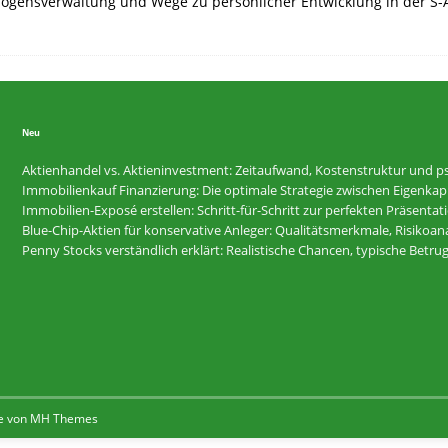
rmögensverwaltung und Wege zu persönlicher Entwicklung in der S
Neu
Aktienhandel vs. Aktieninvestment: Zeitaufwand, Kostenstruktur und ps
Immobilienkauf Finanzierung: Die optimale Strategie zwischen Eigenkapi
Immobilien-Exposé erstellen: Schritt-für-Schritt zur perfekten Präsentat
Blue-Chip-Aktien für konservative Anleger: Qualitätsmerkmale, Risikoan
Penny Stocks verständlich erklärt: Realistische Chancen, typische Betr
e von
MH Themes