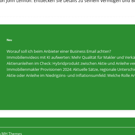
 von John Lennon: Entdecken Sie Details zu seinem Vermögen und B
Neu
Worauf soll ich beim Anbieter einer Business Email achten?
Immobilienvideos mit KI aufwerten: Mehr Qualität für Makler und Verkä
Aktienanleihen im Check: Hybridprodukt zwischen Aktie und Anleihe ver
Immobilienmakler Provisionen 2024: Aktuelle Sätze, regionale Untersc
Aktie oder Anleihe im Niedrigzins- und Inflationsumfeld: Welche Rolle 
n
MH Themes