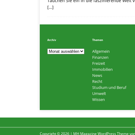
Tauchen Sie ein in die faszinierende Welt
[…]
Archiv
Themen
Allgemein
Finanzen
Freizeit
Immobilien
News
Recht
Studium und Beruf
Umwelt
Wissen
Copyright © 2026 | MH Magazine WordPress Theme vo