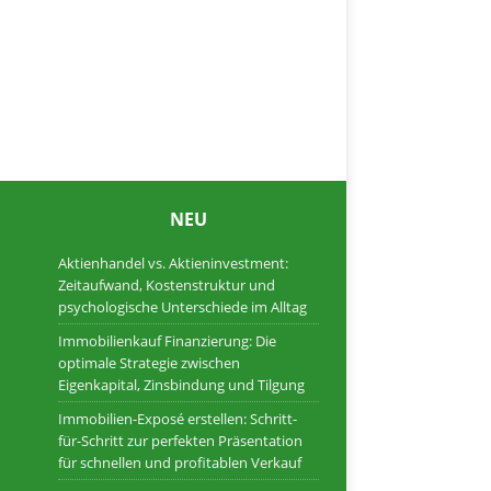
NEU
Aktienhandel vs. Aktieninvestment:
Zeitaufwand, Kostenstruktur und
psychologische Unterschiede im Alltag
Immobilienkauf Finanzierung: Die
optimale Strategie zwischen
Eigenkapital, Zinsbindung und Tilgung
Immobilien-Exposé erstellen: Schritt-
für-Schritt zur perfekten Präsentation
für schnellen und profitablen Verkauf