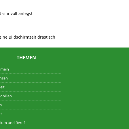
t sinnvoll anlegst
eine Bildschirmzeit drastisch
THEMEN
emein
nzen
eit
obilien
s
ht
ium und Beruf