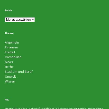
Archiv
Themen
Allgemein
Finanzen
Freizeit
Immobilien
News
Recht
Studium und Beruf
Umwelt
Wissen
Neu
Beste Blue-Chip-Aktien für defensive Strategien: Kriterien, Watchlists