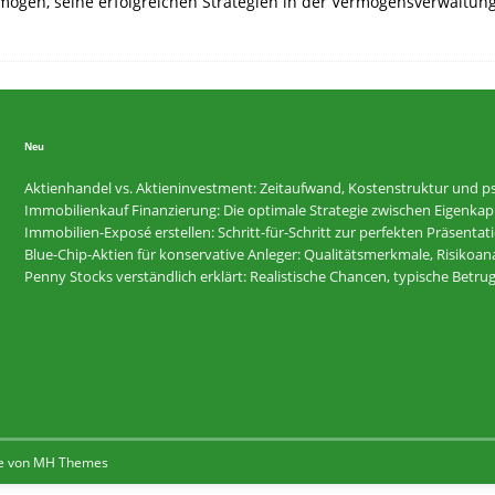
mögen, seine erfolgreichen Strategien in der Vermögensverwaltun
Neu
Aktienhandel vs. Aktieninvestment: Zeitaufwand, Kostenstruktur und ps
Immobilienkauf Finanzierung: Die optimale Strategie zwischen Eigenkapi
Immobilien-Exposé erstellen: Schritt-für-Schritt zur perfekten Präsentat
Blue-Chip-Aktien für konservative Anleger: Qualitätsmerkmale, Risikoan
Penny Stocks verständlich erklärt: Realistische Chancen, typische Betr
e von
MH Themes