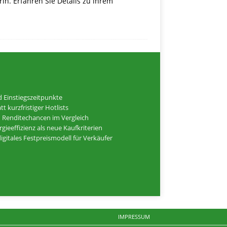
n. Erfahren Sie Details zu ihrem
nd Einstiegszeitpunkte
kurzfristiger Hotlists
nd Renditechancen im Vergleich
ieeffizienz als neue Kaufkriterien
igitales Festpreismodell für Verkäufer
IMPRESSUM