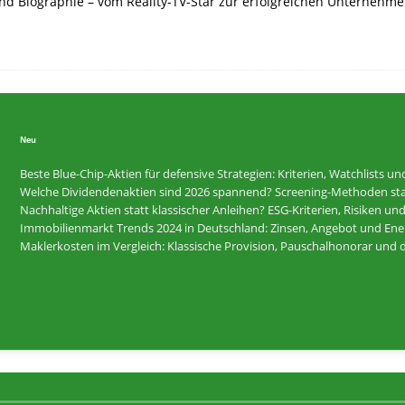
d Biographie – vom Reality-TV-Star zur erfolgreichen Unternehmeri
Neu
Beste Blue-Chip-Aktien für defensive Strategien: Kriterien, Watchlists u
Welche Dividendenaktien sind 2026 spannend? Screening-Methoden statt 
Nachhaltige Aktien statt klassischer Anleihen? ESG-Kriterien, Risiken u
Immobilienmarkt Trends 2024 in Deutschland: Zinsen, Angebot und Energ
Maklerkosten im Vergleich: Klassische Provision, Pauschalhonorar und d