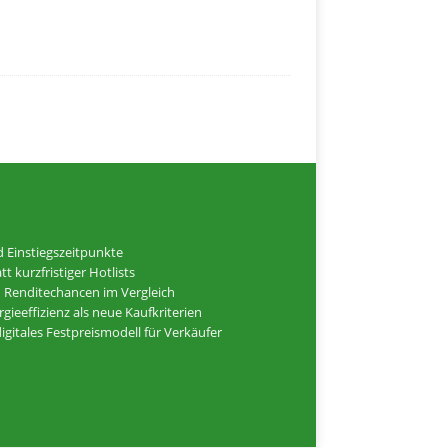
nd Einstiegszeitpunkte
kurzfristiger Hotlists
nd Renditechancen im Vergleich
ieeffizienz als neue Kaufkriterien
igitales Festpreismodell für Verkäufer