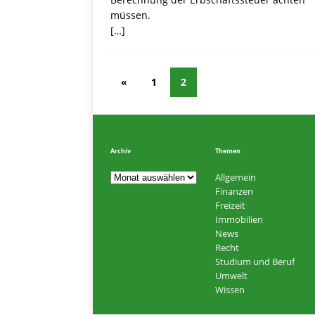
müssen.
[…]
«
1
2
Archiv
Themen
Allgemein
Finanzen
Freizeit
Immobilien
News
Recht
Studium und Beruf
Umwelt
Wissen