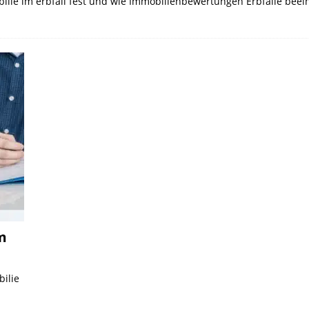
bilie im erbfall fest und wie Immobilienbewertungen Erbfälle beei
m
bilie