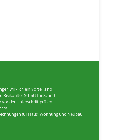
n wirklich ein Vorteil sind
isikofilter Schritt für Schritt
 vor der Unterschrift prüfen
ichst
elrechnungen für Haus, Wohnung und Neubau