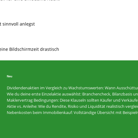
t sinnvoll anlegst
eine Bildschirmzeit drastisch
Neu
Dividendenaktien im Vergleich zu Wachstumswerten: Wann Ausschüttunge
Wie du deine erste Einzelaktie auswählst: Branchencheck, Bilanzbasis und R
Maklervertrag Bedingungen: Diese Klauseln sollten Käufer und Verkäufer
Aktie vs. Anleihe: Wie du Rendite, Risiko und Liquidität realistisch vergle
Nebenkosten beim Immobilienkauf: Vollständige Übersicht mit Beispi