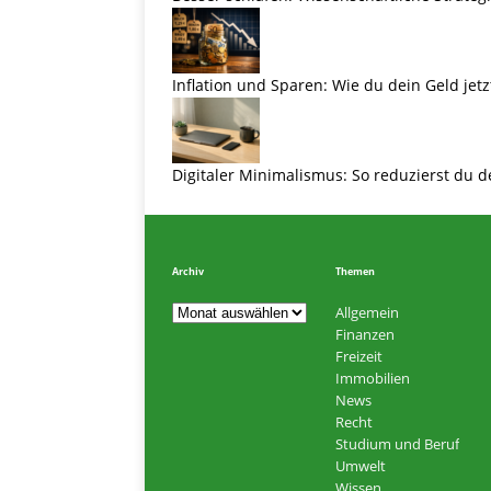
Inflation und Sparen: Wie du dein Geld jetz
Digitaler Minimalismus: So reduzierst du d
Archiv
Themen
Allgemein
Finanzen
Freizeit
Immobilien
News
Recht
Studium und Beruf
Umwelt
Wissen