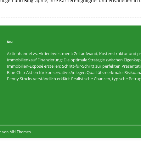
mögen und Biographie, ihre Karrierehighlights und Privatleben in
Neu
Aktienhandel vs. Aktieninvestment: Zeitaufwand, Kostenstruktur und ps
Immobilienkauf Finanzierung: Die optimale Strategie zwischen Eigenkapi
Immobilien-Exposé erstellen: Schritt-für-Schritt zur perfekten Präsentat
Blue-Chip-Aktien für konservative Anleger: Qualitätsmerkmale, Risikoan
Penny Stocks verständlich erklärt: Realistische Chancen, typische Betr
e von
MH Themes