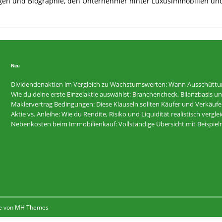
mögen und Biographie, den Unternehmer hinter Luxusimmobilien und
Neu
Dividendenaktien im Vergleich zu Wachstumswerten: Wann Ausschüttunge
Wie du deine erste Einzelaktie auswählst: Branchencheck, Bilanzbasis und R
Maklervertrag Bedingungen: Diese Klauseln sollten Käufer und Verkäufer
Aktie vs. Anleihe: Wie du Rendite, Risiko und Liquidität realistisch vergle
Nebenkosten beim Immobilienkauf: Vollständige Übersicht mit Beispi
e von
MH Themes