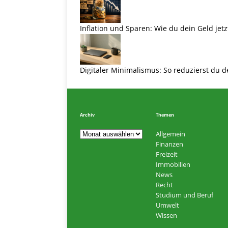
Inflation und Sparen: Wie du dein Geld jetz
Digitaler Minimalismus: So reduzierst du d
Archiv
Themen
Allgemein
Finanzen
Freizeit
Immobilien
News
Recht
Studium und Beruf
Umwelt
Wissen