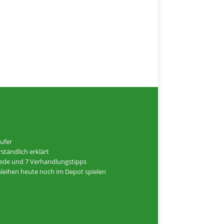
ufer
ständlich erklärt
hiede und 7 Verhandlungstipps
Anleihen heute noch im Depot spielen