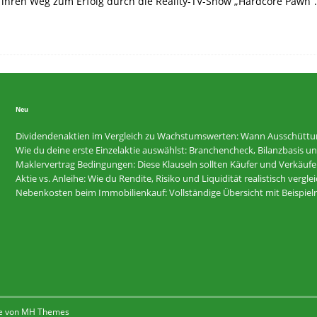
hren Weg zum Erfolg durch die Reality-TV-Show „Hardcore Pawn“. E
Neu
Dividendenaktien im Vergleich zu Wachstumswerten: Wann Ausschüttunge
Wie du deine erste Einzelaktie auswählst: Branchencheck, Bilanzbasis und R
Maklervertrag Bedingungen: Diese Klauseln sollten Käufer und Verkäufer
Aktie vs. Anleihe: Wie du Rendite, Risiko und Liquidität realistisch vergle
Nebenkosten beim Immobilienkauf: Vollständige Übersicht mit Beispi
e von
MH Themes