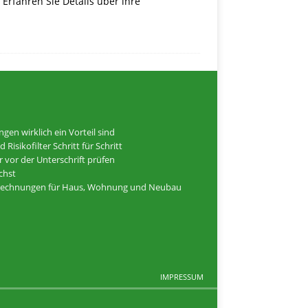
rfahren Sie Details über ihre
n wirklich ein Vorteil sind
isikofilter Schritt für Schritt
 vor der Unterschrift prüfen
ichst
elrechnungen für Haus, Wohnung und Neubau
IMPRESSUM