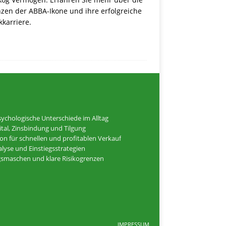
zen der ABBA-Ikone und ihre erfolgreiche
karriere.
ychologische Unterschiede im Alltag
tal, Zinsbindung und Tilgung
ion für schnellen und profitablen Verkauf
alyse und Einstiegsstrategien
ugsmaschen und klare Risikogrenzen
IMPRESSUM