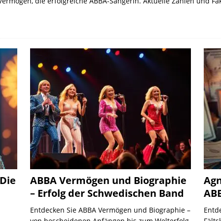
d Vermögen, die erfolgreiche ABBA-Sängerin. Aktuelle Zahlen und 
Die
ABBA Vermögen und Biographie
Agn
– Erfolg der Schwedischen Band
ABB
Entdecken Sie ABBA Vermögen und Biographie –
Entd
von bescheidenen Anfängen bis zum Welterfolg.
Fält