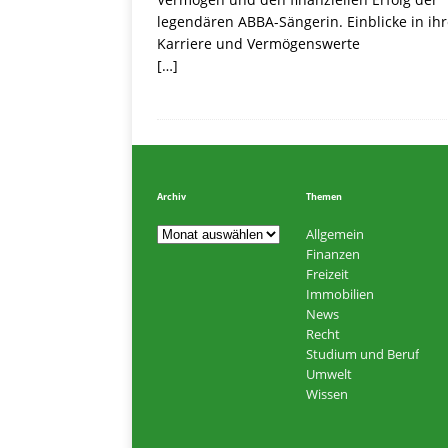
legendären ABBA-Sängerin. Einblicke in ih
Karriere und Vermögenswerte
[…]
Archiv
Themen
Allgemein
Finanzen
Freizeit
Immobilien
News
Recht
Studium und Beruf
Umwelt
Wissen