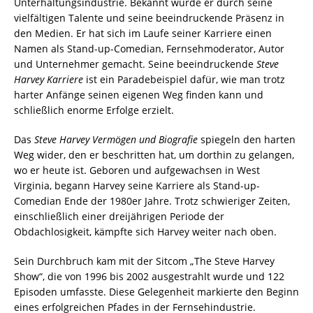
Unterhaltungsindustrie. Bekannt wurde er durch seine
vielfältigen Talente und seine beeindruckende Präsenz in
den Medien. Er hat sich im Laufe seiner Karriere einen
Namen als Stand-up-Comedian, Fernsehmoderator, Autor
und Unternehmer gemacht. Seine beeindruckende
Steve
Harvey Karriere
ist ein Paradebeispiel dafür, wie man trotz
harter Anfänge seinen eigenen Weg finden kann und
schließlich enorme Erfolge erzielt.
Das
Steve Harvey Vermögen und Biografie
spiegeln den harten
Weg wider, den er beschritten hat, um dorthin zu gelangen,
wo er heute ist. Geboren und aufgewachsen in West
Virginia, begann Harvey seine Karriere als Stand-up-
Comedian Ende der 1980er Jahre. Trotz schwieriger Zeiten,
einschließlich einer dreijährigen Periode der
Obdachlosigkeit, kämpfte sich Harvey weiter nach oben.
Sein Durchbruch kam mit der Sitcom „The Steve Harvey
Show“, die von 1996 bis 2002 ausgestrahlt wurde und 122
Episoden umfasste. Diese Gelegenheit markierte den Beginn
eines erfolgreichen Pfades in der Fernsehindustrie.