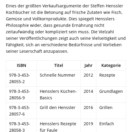
Eines der größten Verkaufsargumente der Steffen Henssler
Kochbücher ist die Betonung auf frische Zutaten wie Fisch,
Gemüse und Vollkornprodukte. Dies spiegelt Hensslers
Philosophie wider, dass gesunde Ernährung nicht
zeitaufwändig oder kompliziert sein muss. Die Vielzahl
seiner Veröffentlichungen zeigt auch seine Vielseitigkeit und
Fähigkeit, sich an verschiedene Bedürfnisse und Vorlieben
seiner Leserschaft anzupassen.
ISBN
Titel
Jahr
Kategorie
978-3-453-
Schnelle Nummer
2012
Rezepte
28055-2
978-3-453-
Hensslers Küchen-
2014
Grundlagen
28056-9
Basics
978-3-453-
Grill den Henssler
2016
Grillen
28057-6
978-3-453-
Hensslers Rezepte
2019
Einfach
28058-3
für Faule