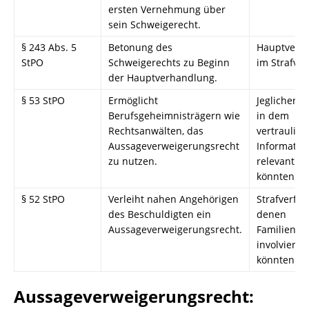
ersten Vernehmung über
sein Schweigerecht.
§ 243 Abs. 5
Betonung des
Hauptverh
StPO
Schweigerechts zu Beginn
im Strafve
der Hauptverhandlung.
§ 53 StPO
Ermöglicht
Jeglicher P
Berufsgeheimnisträgern wie
in dem
Rechtsanwälten, das
vertraulich
Aussageverweigerungsrecht
Informatio
zu nutzen.
relevant se
könnten
§ 52 StPO
Verleiht nahen Angehörigen
Strafverfah
des Beschuldigten ein
denen
Aussageverweigerungsrecht.
Familienmi
involviert s
könnten
Aussageverweigerungsrecht: