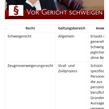
Recht
Geltungsbereich
Anwend
Schweigerecht
Allgemein
Erlaubt da
generelle
Schweigen
jeglichen 
ohne Begr
Zeugnisverweigerungsrecht
Straf- und
Schützt
Zivilprozess
spezifische
Personeng
die aus
persönlich
berufliche
Gründen d
Aussage
verweigern