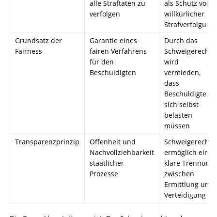
alle Straftaten zu
als Schutz vor
verfolgen
willkürlicher
Strafverfolgung
Grundsatz der
Garantie eines
Durch das
Fairness
fairen Verfahrens
Schweigerecht
für den
wird
Beschuldigten
vermieden,
dass
Beschuldigte
sich selbst
belasten
müssen
Transparenzprinzip
Offenheit und
Schweigerecht
Nachvollziehbarkeit
ermöglich eine
staatlicher
klare Trennung
Prozesse
zwischen
Ermittlung und
Verteidigung