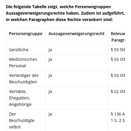
Die folgende Tabelle zeigt, welche Personengruppen
Aussageverweigerungsrechte haben. Zudem ist aufgeführt,
in welchen Paragraphen diese Rechte verankert sind:
Personengruppe
Aussageverweigerungsrecht
Relevante
Paragrap
Geistliche
Ja
§ 53 StPO
Medizinisches
Ja
§ 53 StPO
Personal
Verteidiger des
Ja
§ 53 StPO
Beschuldigten
Verlobte,
Ja
§ 52 StPO
Ehegatten,
Angehörige
Der
Ja
§ 136 Abs.
Beschuldigte
1 S. 2 StP
selbst