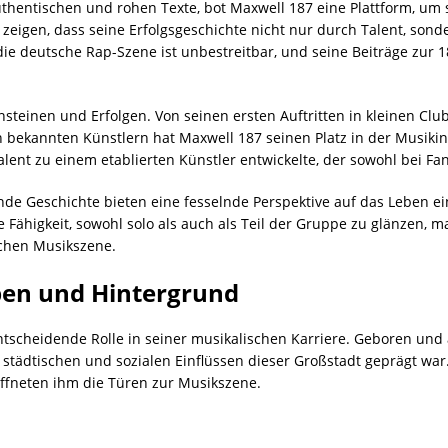
thentischen und rohen Texte, bot Maxwell 187 eine Plattform, um 
 zeigen, dass seine Erfolgsgeschichte nicht nur durch Talent, son
f die deutsche Rap-Szene ist unbestreitbar, und seine Beiträge zur
ensteinen und Erfolgen. Von seinen ersten Auftritten in kleinen Cl
bekannten Künstlern hat Maxwell 187 seinen Platz in der Musikindu
alent zu einem etablierten Künstler entwickelte, der sowohl bei Fan
de Geschichte bieten eine fesselnde Perspektive auf das Leben eine
Fähigkeit, sowohl solo als auch als Teil der Gruppe zu glänzen, m
schen Musikszene.
ben und Hintergrund
entscheidende Rolle in seiner musikalischen Karriere. Geboren un
 städtischen und sozialen Einflüssen dieser Großstadt geprägt war
fneten ihm die Türen zur Musikszene.