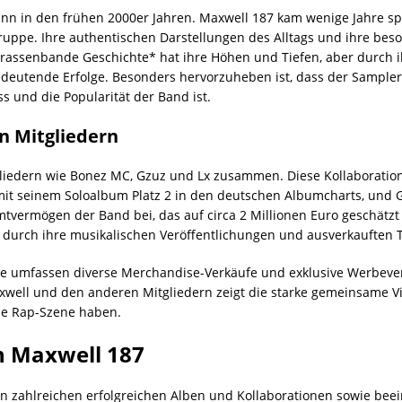
n in den frühen 2000er Jahren. Maxwell 187 kam wenige Jahre sp
ruppe. Ihre authentischen Darstellungen des Alltags und ihre be
 Strassenbande Geschichte* hat ihre Höhen und Tiefen, aber durch
eutende Erfolge. Besonders hervorzuheben ist, dass der Sampler 
s und die Popularität der Band ist.
 Mitgliedern
gliedern wie Bonez MC, Gzuz und Lx zusammen. Diese Kollaboratio
 mit seinem Soloalbum Platz 2 in den deutschen Albumcharts, und 
mtvermögen der Band bei, das auf circa 2 Millionen Euro geschätz
 durch ihre musikalischen Veröffentlichungen und ausverkauften 
umfassen diverse Merchandise-Verkäufe und exklusive Werbeverträg
ell und den anderen Mitgliedern zeigt die starke gemeinsame Visio
che Rap-Szene haben.
n Maxwell 187
von zahlreichen erfolgreichen Alben und Kollaborationen sowie b