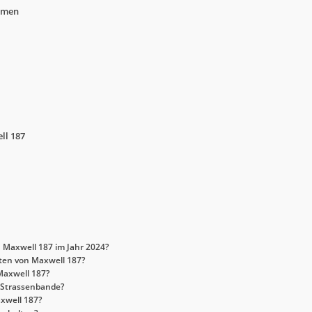
hmen
ll 187
 Maxwell 187 im Jahr 2024?
sten von Maxwell 187?
Maxwell 187?
7 Strassenbande?
axwell 187?