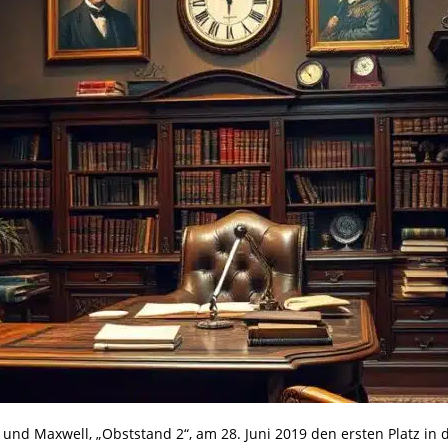
 und Maxwell, „Obststand 2“, am 28. Juni 2019 den ersten Platz in