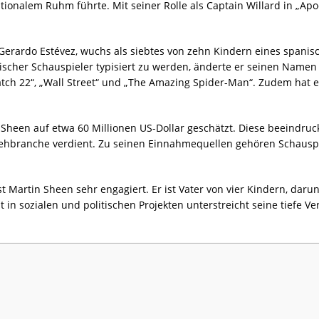
ationalem Ruhm führte. Mit seiner Rolle als Captain Willard in „Apo
erardo Estévez, wuchs als siebtes von zehn Kindern eines spanis
ischer Schauspieler typisiert zu werden, änderte er seinen Name
atch 22“, „Wall Street“ und „The Amazing Spider-Man“. Zudem hat 
Sheen auf etwa 60 Millionen US-Dollar geschätzt. Diese beeindru
rnsehbranche verdient. Zu seinen Einnahmequellen gehören Schau
st Martin Sheen sehr engagiert. Er ist Vater von vier Kindern, dar
in sozialen und politischen Projekten unterstreicht seine tiefe V