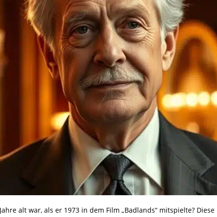
ahre alt war, als er 1973 in dem Film „Badlands“ mitspielte? Diese