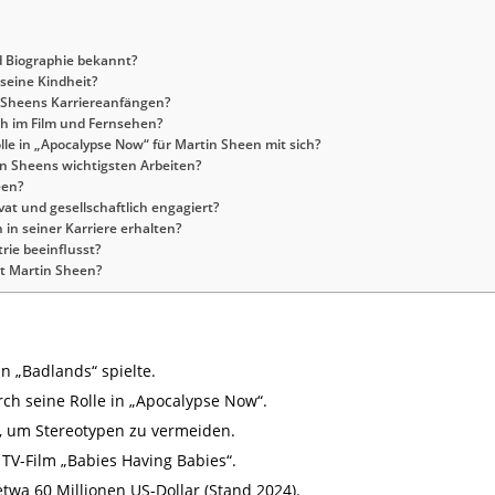
d Biographie bekannt?
seine Kindheit?
in Sheens Karriereanfängen?
h im Film und Fernsehen?
le in „Apocalypse Now“ für Martin Sheen mit sich?
in Sheens wichtigsten Arbeiten?
een?
vat und gesellschaftlich engagiert?
in seiner Karriere erhalten?
rie beeinflusst?
et Martin Sheen?
in „Badlands“ spielte.
ch seine Rolle in „Apocalypse Now“.
 um Stereotypen zu vermeiden.
TV-Film „Babies Having Babies“.
etwa 60 Millionen US-Dollar (Stand 2024).