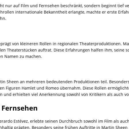
cht nur auf Film und Fernsehen beschränkt, sondern beginnt tief v
rollen internationale Bekanntheit erlangte, machte er erste Erf
ahn.
prägt von kleineren Rollen in regionalen Theaterproduktionen. Ma
alen Theaterstücken auftrat. Diese Erfahrungen halfen ihm, seine 
inen Namen zu machen.
tin Sheen an mehreren bedeutenden Produktionen teil. Besonders
xen Figuren Hamlet und Romeo übernahm. Diese Rollen ermöglichte
en und erhielten viel Anerkennung sowohl von Kritikern als auch v
 Fernsehen
rardo Estévez, erlebte seinen Durchbruch sowohl im Film als auc
hhaltig prägten. Besonders seine frühen Auftritte in Martin Shee