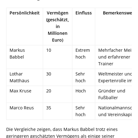
Persönlichkeit
Vermögen
Einfluss
Bemerkenswert
(geschätzt,
in
Millionen
Euro)
Markus
10
Extrem
Mehrfacher Meiste
Babbel
hoch
und erfahrener
Trainer
Lothar
30
Sehr
Weltmeister und
Matthäus
hoch
Expertenrolle im T
Max Kruse
20
Hoch
Gründer und
Fußballer
Marco Reus
35
Sehr
Nationalmannscha
hoch
und Vereinskapitä
Die Vergleiche zeigen, dass Markus Babbel trotz eines
geringeren geschätzten Vermögens als einige seiner