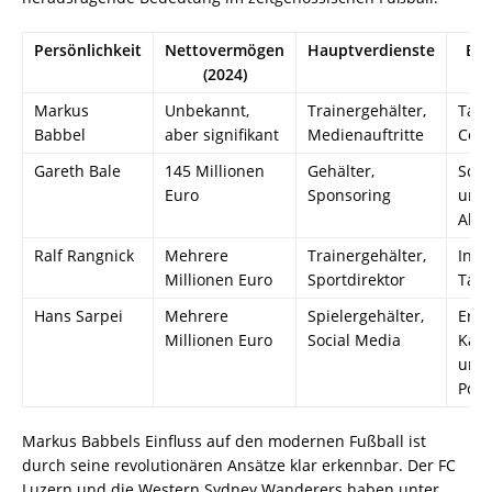
Persönlichkeit
Nettovermögen
Hauptverdienste
Bek
(2024)
Ei
Markus
Unbekannt,
Trainergehälter,
Takt
Babbel
aber signifikant
Medienauftritte
Coac
Gareth Bale
145 Millionen
Gehälter,
Schn
Euro
Sponsoring
und
Absc
Ralf Rangnick
Mehrere
Trainergehälter,
Inno
Millionen Euro
Sportdirektor
Takt
Hans Sarpei
Mehrere
Spielergehälter,
Erfo
Millionen Euro
Social Media
Karr
und
Popu
Markus Babbels Einfluss auf den modernen Fußball ist
durch seine revolutionären Ansätze klar erkennbar. Der FC
Luzern und die Western Sydney Wanderers haben unter