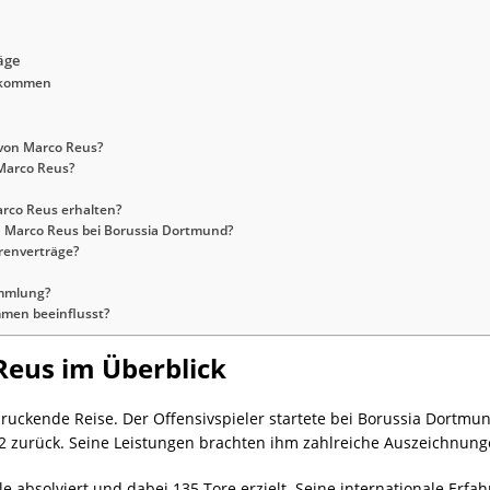
äge
inkommen
 von Marco Reus?
Marco Reus?
rco Reus erhalten?
on Marco Reus bei Borussia Dortmund?
renverträge?
ammlung?
men beeinflusst?
Reus im Überblick
druckende Reise. Der Offensivspieler startete bei Borussia Dortmu
zurück. Seine Leistungen brachten ihm zahlreiche Auszeichnung
le absolviert und dabei 135 Tore erzielt. Seine internationale Er