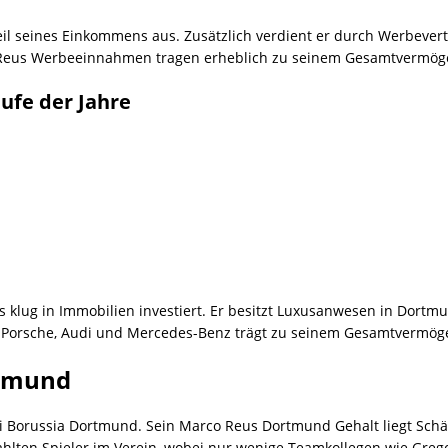
il seines Einkommens aus. Zusätzlich verdient er durch Werbeve
 Reus Werbeeinnahmen tragen erheblich zu seinem Gesamtvermöge
aufe der Jahre
s klug in Immobilien investiert. Er besitzt Luxusanwesen in Dor
Porsche, Audi und Mercedes-Benz trägt zu seinem Gesamtvermöge
rtmund
 Borussia Dortmund. Sein Marco Reus Dortmund Gehalt liegt Schät
ahlten Spieler im Verein, wobei nur wenige Teamkollegen wie Grego