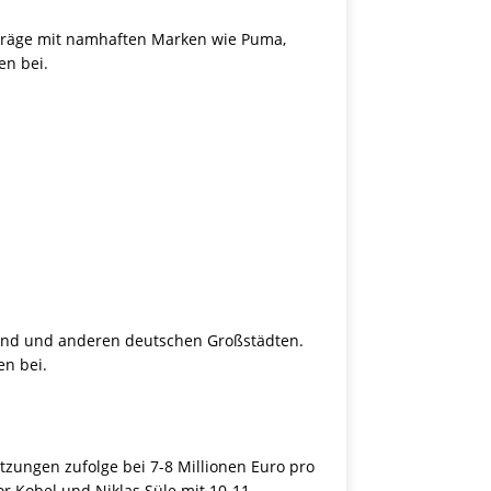
rträge mit namhaften Marken wie Puma,
n bei.
tmund und anderen deutschen Großstädten.
n bei.
zungen zufolge bei 7-8 Millionen Euro pro
r Kobel und Niklas Süle mit 10-11