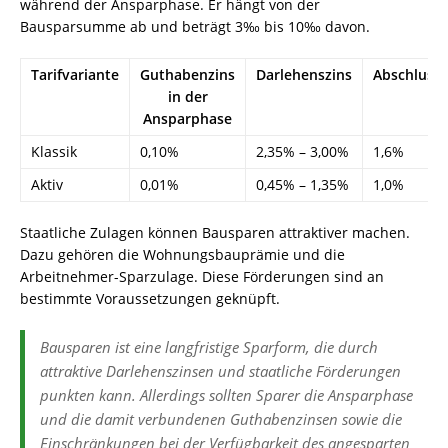
während der Ansparphase. Er hängt von der
Bausparsumme ab und beträgt 3‰ bis 10‰ davon.
Tarifvariante
Guthabenzins
Darlehenszins
Abschluss
in der
Ansparphase
Klassik
0,10%
2,35% – 3,00%
1,6%
Aktiv
0,01%
0,45% – 1,35%
1,0%
Staatliche Zulagen können Bausparen attraktiver machen.
Dazu gehören die Wohnungsbauprämie und die
Arbeitnehmer-Sparzulage. Diese Förderungen sind an
bestimmte Voraussetzungen geknüpft.
Bausparen ist eine langfristige Sparform, die durch
attraktive Darlehenszinsen und staatliche Förderungen
punkten kann. Allerdings sollten Sparer die Ansparphase
und die damit verbundenen Guthabenzinsen sowie die
Einschränkungen bei der Verfügbarkeit des angesparten