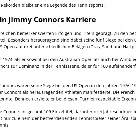
 Rekorden bleibt er eine Legende des Tennissports.
l in Jimmy Connors Karriere
ahlreichen bemerkenswerten Erfolgen und Titeln geprägt. Zu den b
tel. Besonders herausragend sind dabei seine fünf Siege bei den 
US Open auf drei unterschiedlichen Belägen (Gras, Sand und Hartp
m 1974, als er sowohl bei den Australian Open als auch bei Wimbl
ors zur Dominanz in der Tennisszene, da er für 160 aufeinander
onnors waren seine Siege bei den US Open in den Jahren 1976, 1978
r Connors als herausragenden Athleten manifestierte. Die French 
nnte. Dennoch erzielte er bei diesem Turnier respektable Ergebnis
Connors insgesamt 109 Einzeltitel, darunter drei Jahresendmeist
cht nur zu einem der bestverdienenden Tennisspieler seiner Ära, s
nnis.