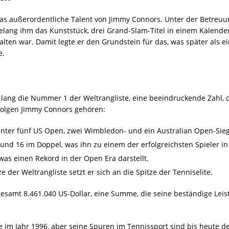
das außerordentliche Talent von Jimmy Connors. Unter der Betreuun
gelang ihm das Kunststück, drei Grand-Slam-Titel in einem Kalender
lten war. Damit legte er den Grundstein für das, was später als e
e.
ang die Nummer 1 der Weltrangliste, eine beeindruckende Zahl, d
rfolgen Jimmy Connors gehören:
runter fünf US Open, zwei Wimbledon- und ein Australian Open-Sieg
l und 16 im Doppel, was ihn zu einem der erfolgreichsten Spieler i
as einen Rekord in der Open Era darstellt.
der Weltrangliste setzt er sich an die Spitze der Tenniselite.
sgesamt 8.461.040 US-Dollar, eine Summe, die seine beständige Lei
 im Jahr 1996, aber seine Spuren im Tennissport sind bis heute de