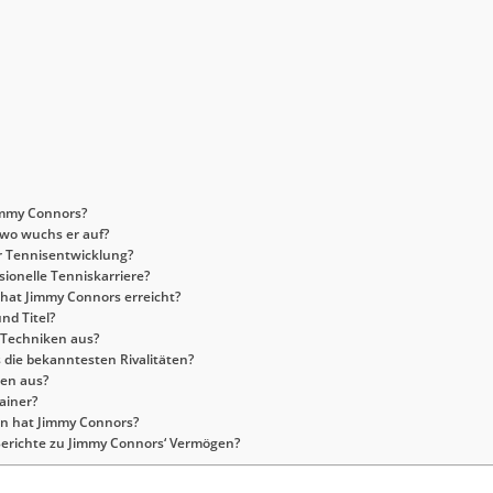
Jimmy Connors?
wo wuchs er auf?
er Tennisentwicklung?
ionelle Tenniskarriere?
hat Jimmy Connors erreicht?
nd Titel?
d Techniken aus?
 die bekanntesten Rivalitäten?
ben aus?
ainer?
en hat Jimmy Connors?
Berichte zu Jimmy Connors‘ Vermögen?