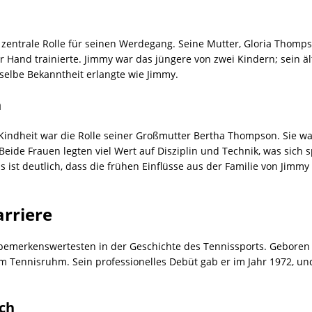
 zentrale Rolle für seinen Werdegang. Seine Mutter, Gloria Thomp
er Hand trainierte. Jimmy war das jüngere von zwei Kindern; sein 
ieselbe Bekanntheit erlangte wie Jimmy.
n
indheit war die Rolle seiner Großmutter Bertha Thompson. Sie wa
 Beide Frauen legten viel Wert auf Disziplin und Technik, was sich
Es ist deutlich, dass die frühen Einflüsse aus der Familie von Jim
rriere
bemerkenswertesten in der Geschichte des Tennissports. Geboren am 
m Tennisruhm. Sein professionelles Debüt gab er im Jahr 1972, u
ch