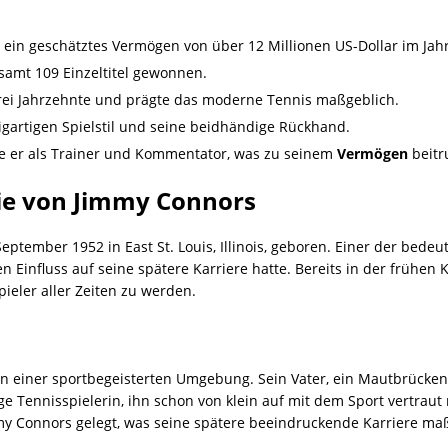
 ein geschätztes Vermögen von über 12 Millionen US-Dollar im Jah
samt 109 Einzeltitel gewonnen.
 drei Jahrzehnte und prägte das moderne Tennis maßgeblich.
igartigen Spielstil und seine beidhändige Rückhand.
ete er als Trainer und Kommentator, was zu seinem
Vermögen
beitr
ie von Jimmy Connors
ptember 1952 in East St. Louis, Illinois, geboren. Einer der bedeu
n Einfluss auf seine spätere Karriere hatte. Bereits in der frühen
ieler aller Zeiten zu werden.
n einer sportbegeisterten Umgebung. Sein Vater, ein Mautbrückenwä
e Tennisspielerin, ihn schon von klein auf mit dem Sport vertrau
mmy Connors gelegt, was seine spätere beeindruckende Karriere maß