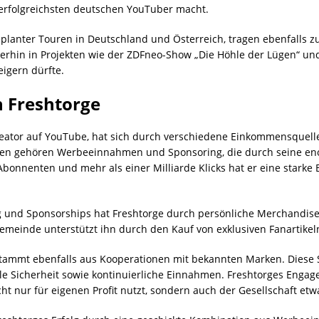
l erfolgreichsten deutschen YouTuber macht.
 geplanter Touren in Deutschland und Österreich, tragen ebenfalls
rhin in Projekten wie der ZDFneo-Show „Die Höhle der Lügen“ und
igern dürfte.
 Freshtorge
reator auf YouTube, hat sich durch verschiedene Einkommensquel
en gehören Werbeeinnahmen und Sponsoring, die durch seine en
Abonnenten und mehr als einer Milliarde Klicks hat er eine starke 
und Sponsorships hat Freshtorge durch persönliche Merchandise-
einde unterstützt ihn durch den Kauf von exklusiven Fanartikeln
tammt ebenfalls aus Kooperationen mit bekannten Marken. Diese 
 Sicherheit sowie kontinuierliche Einnahmen. Freshtorges Engage
cht nur für eigenen Profit nutzt, sondern auch der Gesellschaft etw