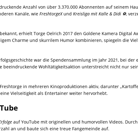
indruckende Anzahl von über 3.370.000 Abonnenten auf seinem Ha
anderen Kanäle, wie
FreshtorgeX
und
Kreisliga mit Kalle & Didi ⚽
, ver
kannt, erhielt Torge Oelrich 2017 den Goldene Kamera Digital Aw
lligem Charme und skurrilem Humor kombinieren, spiegeln die Vielfa
rfolgsgeschichte war die Spendensammlung im Jahr 2021, bei der e
 beeindruckende Wohltätigkeitsaktion unterstreicht nicht nur sein
Freshtorge in mehreren Kinoproduktionen aktiv, darunter „Kartoffel
ine Vielseitigkeit als Entertainer weiter hervorhebt.
uTube
Erfolge
auf YouTube mit originellen und humorvollen Videos. Durch s
rzahl an und baute sich eine treue Fangemeinde auf.