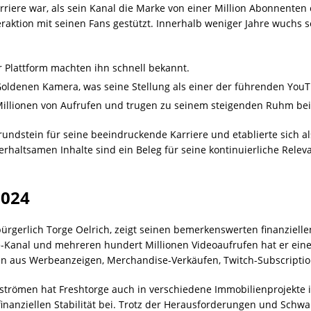
arriere war, als sein Kanal die Marke von einer Million Abonnenten 
eraktion mit seinen Fans gestützt. Innerhalb weniger Jahre wuchs 
 Plattform machten ihn schnell bekannt.
 Goldenen Kamera, was seine Stellung als einer der führenden You
 Millionen von Aufrufen und trugen zu seinem steigenden Ruhm bei
rundstein für seine beeindruckende Karriere und etablierte sich a
haltsamen Inhalte sind ein Beleg für seine kontinuierliche Releva
2024
rgerlich Torge Oelrich, zeigt seinen bemerkenswerten finanziellen
Kanal und mehreren hundert Millionen Videoaufrufen hat er eine
 aus Werbeanzeigen, Merchandise-Verkäufen, Twitch-Subscriptio
trömen hat Freshtorge auch in verschiedene Immobilienprojekte inv
inanziellen Stabilität bei. Trotz der Herausforderungen und Schwa