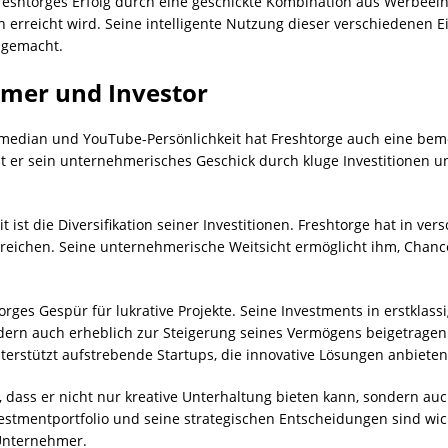
reshtorges Erfolg durch eine geschickte Kombination aus Werbee
 erreicht wird. Seine intelligente Nutzung dieser verschiedenen
 gemacht.
hmer und Investor
omedian und YouTube-Persönlichkeit hat Freshtorge auch eine bem
t er sein unternehmerisches Geschick durch kluge Investitionen u
 ist die Diversifikation seiner Investitionen. Freshtorge hat in ver
 reichen. Seine unternehmerische Weitsicht ermöglicht ihm, Chan
orges Gespür für lukrative Projekte. Seine Investments in erstklass
rn auch erheblich zur Steigerung seines Vermögens beigetragen. G
nterstützt aufstrebende Startups, die innovative Lösungen anbieten
n, dass er nicht nur kreative Unterhaltung bieten kann, sondern a
nvestmentportfolio und seine strategischen Entscheidungen sind wi
 Unternehmer.