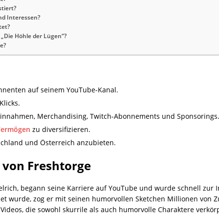
tiert?
nd Interessen?
tet?
w „Die Höhle der Lügen“?
ge?
onnenten auf seinem YouTube-Kanal.
licks.
innahmen, Merchandising, Twitch-Abonnements und Sponsorings
Vermögen
zu diversifizieren.
schland und Österreich anzubieten.
 von Freshtorge
elrich, begann seine Karriere auf YouTube und wurde schnell zur I
t wurde, zog er mit seinen humorvollen Sketchen Millionen von Z
 Videos, die sowohl skurrile als auch humorvolle Charaktere verkör