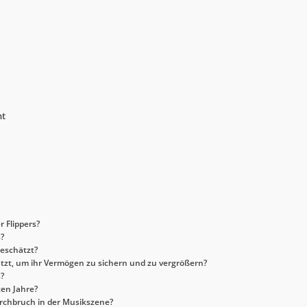
nt
 Flippers?
s?
geschätzt?
utzt, um ihr Vermögen zu sichern und zu vergrößern?
s?
ten Jahre?
urchbruch in der Musikszene?