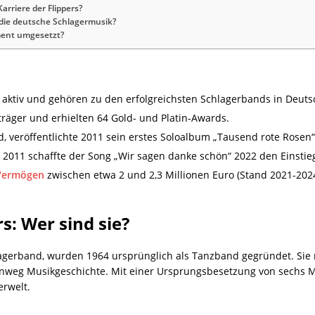
Karriere der Flippers?
 die deutsche Schlagermusik?
ment umgesetzt?
 aktiv und gehören zu den erfolgreichsten Schlagerbands in Deuts
träger und erhielten 64 Gold- und Platin-Awards.
d, veröffentlichte 2011 sein erstes Soloalbum „Tausend rote Rosen“
2011 schaffte der Song „Wir sagen danke schön“ 2022 den Einstieg
Vermögen
zwischen etwa 2 und 2,3 Millionen Euro (Stand 2021-2024
s: Wer sind sie?
hlagerband, wurden 1964 ursprünglich als Tanzband gegründet. Si
inweg Musikgeschichte. Mit einer Ursprungsbesetzung von sechs Mi
erwelt.