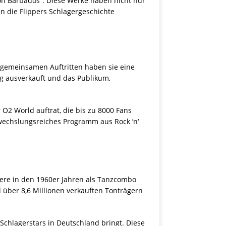
von Barbados“. Diese Werke haben nicht nur
n die Flippers Schlagergeschichte
0 gemeinsamen Auftritten haben sie eine
g ausverkauft und das Publikum,
 O2 World auftrat, die bis zu 8000 Fans
bwechslungsreiches Programm aus Rock ’n‘
iere in den 1960er Jahren als Tanzcombo
d über 8,6 Millionen verkauften Tonträgern
 Schlagerstars in Deutschland bringt. Diese