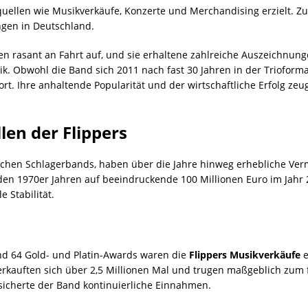
ellen wie Musikverkäufe, Konzerte und Merchandising erzielt. Z
ngen in Deutschland.
en rasant an Fahrt auf, und sie erhaltene zahlreiche Auszeichnun
 Obwohl die Band sich 2011 nach fast 30 Jahren in der Trioformati
fort. Ihre anhaltende Popularität und der wirtschaftliche Erfolg ze
en der Flippers
utschen Schlagerbands, haben über die Jahre hinweg erhebliche Ver
 den 1970er Jahren auf beeindruckende 100 Millionen Euro im Jahr
e Stabilität.
und 64 Gold- und Platin-Awards waren die
Flippers Musikverkäufe
e
erkauften sich über 2,5 Millionen Mal und trugen maßgeblich zum f
sicherte der Band kontinuierliche Einnahmen.