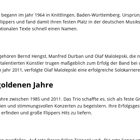
 begann im Jahr 1964 in Knittlingen, Baden-Württemberg. Ursprü
lippers und fand damit ihren festen Platz in der deutschen Musiks
otionalen Texte schnell einen Namen.
gehören Bernd Hengst, Manfred Durban und Olaf Malolepski, die n
alentierten Künstler trugen maßgeblich zum Erfolg der Band bei u
ahr 2011, verfolgte Olaf Malolepski eine erfolgreiche Solokarriere
 goldenen Jahre
Jahre zwischen 1985 und 2011. Das Trio schaffte es, sich als feste 
n und stimmungsvollen Konzerten zu begeistern. Ihre Erfolgsgesch
erfinden und große Flippers Hits zu liefern.