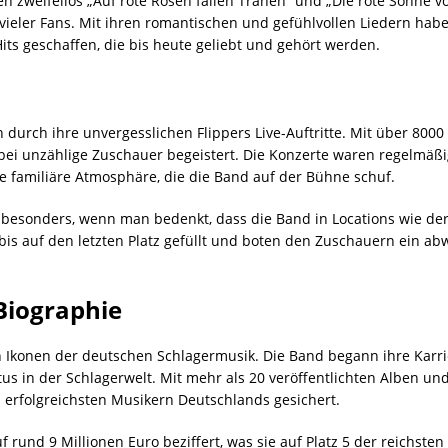
n zweifellos „Auf rote Rosen fallen Tränen“ und „Die rote Sonne 
vieler Fans. Mit ihren romantischen und gefühlvollen Liedern habe
ts geschaffen, die bis heute geliebt und gehört werden.
 durch ihre unvergesslichen Flippers Live-Auftritte. Mit über 800
ei unzählige Zuschauer begeistert. Die Konzerte waren regelmäßi
e familiäre Atmosphäre, die die Band auf der Bühne schuf.
h besonders, wenn man bedenkt, dass die Band in Locations wie der
is auf den letzten Platz gefüllt und boten den Zuschauern ein a
Biographie
en Ikonen der deutschen Schlagermusik. Die Band begann ihre Karr
tus in der Schlagerwelt. Mit mehr als 20 veröffentlichten Alben un
n erfolgreichsten Musikern Deutschlands gesichert.
rund 9 Millionen Euro beziffert, was sie auf Platz 5 der reichsten