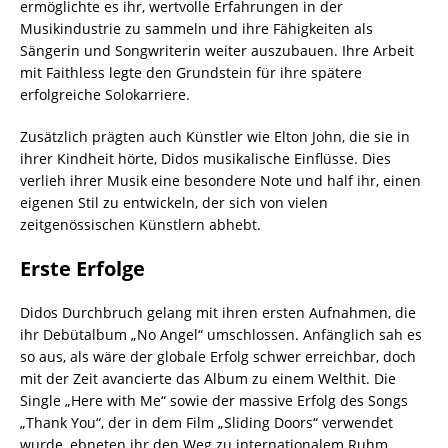
ermöglichte es ihr, wertvolle Erfahrungen in der
Musikindustrie zu sammeln und ihre Fähigkeiten als
Sängerin und Songwriterin weiter auszubauen. Ihre Arbeit
mit Faithless legte den Grundstein für ihre spätere
erfolgreiche Solokarriere.
Zusätzlich prägten auch Künstler wie Elton John, die sie in
ihrer Kindheit hörte, Didos musikalische Einflüsse. Dies
verlieh ihrer Musik eine besondere Note und half ihr, einen
eigenen Stil zu entwickeln, der sich von vielen
zeitgenössischen Künstlern abhebt.
Erste Erfolge
Didos Durchbruch gelang mit ihren ersten Aufnahmen, die
ihr Debütalbum „No Angel“ umschlossen. Anfänglich sah es
so aus, als wäre der globale Erfolg schwer erreichbar, doch
mit der Zeit avancierte das Album zu einem Welthit. Die
Single „Here with Me“ sowie der massive Erfolg des Songs
„Thank You“, der in dem Film „Sliding Doors“ verwendet
wurde, ebneten ihr den Weg zu internationalem Ruhm.