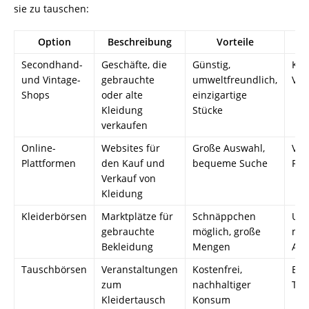
sie zu tauschen:
Option
Beschreibung
Vorteile
Secondhand-
Geschäfte, die
Günstig,
Kle
und Vintage-
gebrauchte
umweltfreundlich,
Var
Shops
oder alte
einzigartige
Kleidung
Stücke
verkaufen
Online-
Websites für
Große Auswahl,
Ver
Plattformen
den Kauf und
bequeme Suche
Rüc
Verkauf von
Kleidung
Kleiderbörsen
Marktplätze für
Schnäppchen
Uns
gebrauchte
möglich, große
meh
Bekleidung
Mengen
Ang
Tauschbörsen
Veranstaltungen
Kostenfrei,
Beg
zum
nachhaltiger
Ter
Kleidertausch
Konsum