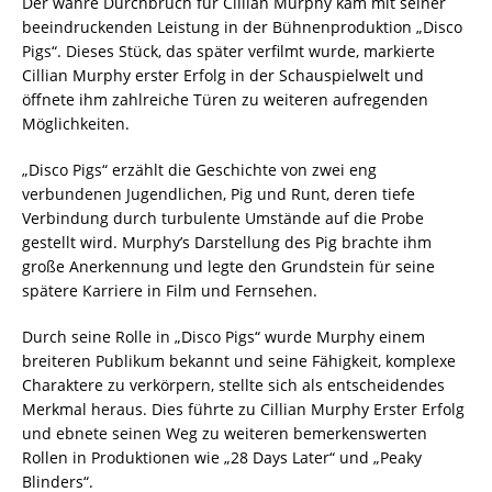
Der wahre Durchbruch für Cillian Murphy kam mit seiner
beeindruckenden Leistung in der Bühnenproduktion „Disco
Pigs“. Dieses Stück, das später verfilmt wurde, markierte
Cillian Murphy erster Erfolg in der Schauspielwelt und
öffnete ihm zahlreiche Türen zu weiteren aufregenden
Möglichkeiten.
„Disco Pigs“ erzählt die Geschichte von zwei eng
verbundenen Jugendlichen, Pig und Runt, deren tiefe
Verbindung durch turbulente Umstände auf die Probe
gestellt wird. Murphy’s Darstellung des Pig brachte ihm
große Anerkennung und legte den Grundstein für seine
spätere Karriere in Film und Fernsehen.
Durch seine Rolle in „Disco Pigs“ wurde Murphy einem
breiteren Publikum bekannt und seine Fähigkeit, komplexe
Charaktere zu verkörpern, stellte sich als entscheidendes
Merkmal heraus. Dies führte zu Cillian Murphy Erster Erfolg
und ebnete seinen Weg zu weiteren bemerkenswerten
Rollen in Produktionen wie „28 Days Later“ und „Peaky
Blinders“.