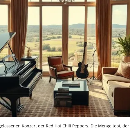
usgelassenen Konzert der Red Hot Chili Peppers. Die Menge tobt, d