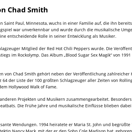
on Chad Smith
Saint Paul, Minnesota, wuchs in einer Familie auf, die ihn bereits
ugspiel war unverkennbar und wurde durch die musikalische Umgeb
eine entscheidende Rolle in seiner Entwicklung als Musiker.
lagzeuger Mitglied der Red Hot Chili Peppers wurde. Die Veröffent
stiegs im Rockolymp. Das Album „Blood Sugar Sex Magik“ von 1991
von Chad Smith gehört neben der Veröffentlichung zahlreicher Hi
64 der Liste der 100 größten Schlagzeuger aller Zeiten von Rolling
 dem Hollywood Walk of Fame.
 anderen Projekten und Musikern zusammengearbeitet. Besonders e
tbats. Die Frühe Jahre und musikalische Einflüsse blieben dabei s
essante Wendungen. 1994 heiratete er Maria St. John und begrüßte
itektin Nancy Mack, mit der er den Sohn Cole Madison hat, gebore