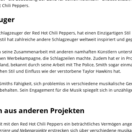
 Chili Peppers.
uger
lagzeuger der Red Hot Chili Peppers, hat einen Einzigartigen Stil
til hat zahlreiche andere Schlagzeuger weltweit inspiriert und ge
rch seine Zusammenarbeit mit anderen namhaften Künstlern unterst
amen Werbekampagne, die Schlagzeilen machte. Zudem hat er in Pr
nd, bekannt durch seine Arbeit mit The Police, Smith sogar einma
hen Stil und Einfluss wie der verstorbene Taylor Hawkins hat.
Smiths Fähigkeit, sich problemlos in verschiedene musikalische G
ubehalten. Sein Engagement für die Musik spiegelt sich in unzählig
 aus anderen Projekten
it mit den Red Hot Chili Peppers ein beträchtliches Vermögen ang
rriere und Nebenprojekte
erstrecken sich über verschiedene musikal