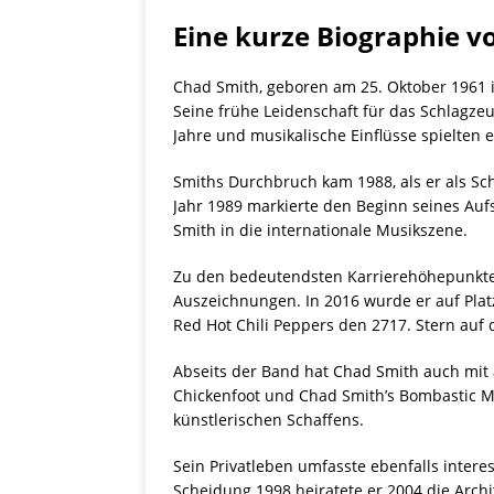
Eine kurze Biographie v
Chad Smith, geboren am 25. Oktober 1961 in 
Seine frühe Leidenschaft für das Schlagze
Jahre und musikalische Einflüsse spielten 
Smiths Durchbruch kam 1988, als er als Sch
Jahr 1989 markierte den Beginn seines Auf
Smith in die internationale Musikszene.
Zu den bedeutendsten Karrierehöhepunkten 
Auszeichnungen. In 2016 wurde er auf Platz 
Red Hot Chili Peppers den 2717. Stern auf
Abseits der Band hat Chad Smith auch mit
Chickenfoot und Chad Smith’s Bombastic Mea
künstlerischen Schaffens.
Sein Privatleben umfasste ebenfalls inter
Scheidung 1998 heiratete er 2004 die Arch