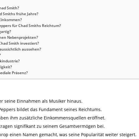
had Smith?
d Smiths frühe Jahre?
s Einkommen?
eppers für Chad Smiths Reichtum?
artig?
inen Nebenprojekten?
Chad Smith investiert?
aussichtlich aussehen?
?
kindustrie?
igkeit?
mediale Präsenz?
er seine Einnahmen als Musiker hinaus.
i Peppers bildet das Fundament seines Reichtums.
aben ihm zusätzliche Einkommensquellen eröffnet.
tragen signifikant zu seinem Gesamtvermögen bei.
hrop einen Namen gemacht, was seine Popularität weiter steigert.