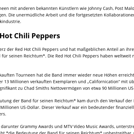
rneen mit anderen bekannten Künstlern wie Johnny Cash, Post Mal
en. Die unermüdliche Arbeit und die fortgesetzten Kollaboration
kindustrie.
Hot Chili Peppers
erz der Red Hot Chili Peppers und hat maßgeblichen Anteil an ihre
für seinen Reichtum*. Die Red Hot Chili Peppers haben weltweit m
kauften Tourneen hat die Band immer wieder neue Höhen erreich
 13 Millionen verkauften Exemplaren und „Californication“ mit üb
nifikant zu Chad Smiths Nettovermögen von etwa 90 Millionen US-
deutung der Band für seinen Reichtum* kam durch den Verkauf der 
 Millionen US-Dollar. Dieser Verkauf war ein bedeutender finanziell
ers.
, darunter Grammy Awards und MTV Video Music Awards, unterstre
eibt *die Bedeutung der Band für seinen Reichtum* unbestreitbar, 