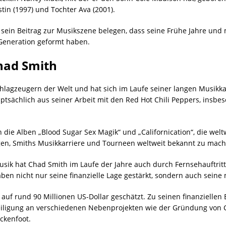
in (1997) und Tochter Ava (2001).
ein Beitrag zur Musikszene belegen, dass seine Frühe Jahre und m
Generation geformt haben.
had Smith
chlagzeugern der Welt und hat sich im Laufe seiner langen Musikk
sächlich aus seiner Arbeit mit den Red Hot Chili Peppers, insbe
die Alben „Blood Sugar Sex Magik“ und „Californication“, die welt
en, Smiths Musikkarriere und Tourneen weltweit bekannt zu mach
sik hat Chad Smith im Laufe der Jahre auch durch Fernsehauftrit
en nicht nur seine finanzielle Lage gestärkt, sondern auch seine 
auf rund 90 Millionen US-Dollar geschätzt. Zu seinen finanzielle
teiligung an verschiedenen Nebenprojekten wie der Gründung von 
ckenfoot.