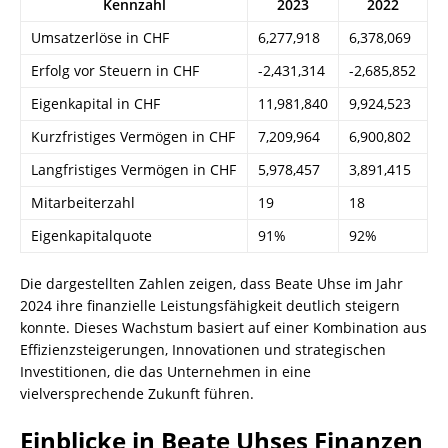
Kennzahl
2023
2022
Umsatzerlöse in CHF
6,277,918
6,378,069
Erfolg vor Steuern in CHF
-2,431,314
-2,685,852
Eigenkapital in CHF
11,981,840
9,924,523
Kurzfristiges Vermögen in CHF
7,209,964
6,900,802
Langfristiges Vermögen in CHF
5,978,457
3,891,415
Mitarbeiterzahl
19
18
Eigenkapitalquote
91%
92%
Die dargestellten Zahlen zeigen, dass Beate Uhse im Jahr
2024 ihre finanzielle Leistungsfähigkeit deutlich steigern
konnte. Dieses Wachstum basiert auf einer Kombination aus
Effizienzsteigerungen, Innovationen und strategischen
Investitionen, die das Unternehmen in eine
vielversprechende Zukunft führen.
Einblicke in Beate Uhses Finanzen