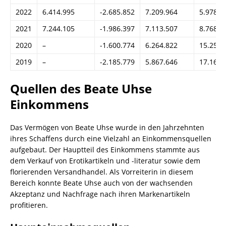
2022
6.414.995
-2.685.852
7.209.964
5.978.4
2021
7.244.105
-1.986.397
7.113.507
8.768.8
2020
–
-1.600.774
6.264.822
15.250.
2019
–
-2.185.779
5.867.646
17.163.
Quellen des Beate Uhse
Einkommens
Das Vermögen von Beate Uhse wurde in den Jahrzehnten
ihres Schaffens durch eine Vielzahl an Einkommensquellen
aufgebaut. Der Hauptteil des Einkommens stammte aus
dem Verkauf von Erotikartikeln und -literatur sowie dem
florierenden Versandhandel. Als Vorreiterin in diesem
Bereich konnte Beate Uhse auch von der wachsenden
Akzeptanz und Nachfrage nach ihren Markenartikeln
profitieren.