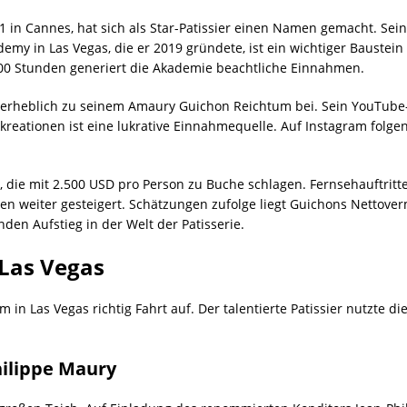
 in Cannes, hat sich als Star-Patissier einen Namen gemacht. Se
my in Las Vegas, die er 2019 gründete, ist ein wichtiger Baustein s
00 Stunden generiert die Akademie beachtliche Einnahmen.
t erheblich zu seinem Amaury Guichon Reichtum bei. Sein YouTub
reationen ist eine lukrative Einnahmequelle. Auf Instagram folgen
n, die mit 2.500 USD pro Person zu Buche schlagen. Fernsehauftri
n weiter gesteigert. Schätzungen zufolge liegt Guichons Nettove
den Aufstieg in der Welt der Patisserie.
 Las Vegas
n Las Vegas richtig Fahrt auf. Der talentierte Patissier nutzte di
ilippe Maury