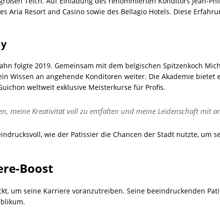
roßen Teich. Auf Einladung des renommierten Konditors Jean-Phil
des Aria Resort and Casino sowie des Bellagio Hotels. Diese Erfahru
my
bahn folgte 2019. Gemeinsam mit dem belgischen Spitzenkoch Mich
 sein Wissen an angehende Konditoren weiter. Die Akademie bietet 
Guichon weltweit exklusive Meisterkurse für Profis.
n, meine Kreativität voll zu entfalten und meine Leidenschaft mit an
eindrucksvoll, wie der Patissier die Chancen der Stadt nutzte, u
ere-Boost
kt, um seine Karriere voranzutreiben. Seine beeindruckenden Pati
ublikum.