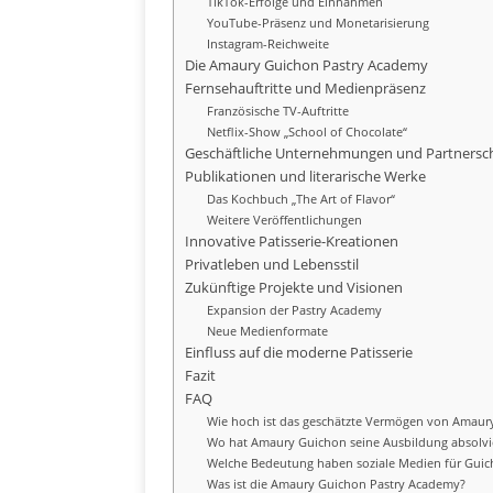
TikTok-Erfolge und Einnahmen
YouTube-Präsenz und Monetarisierung
Instagram-Reichweite
Die Amaury Guichon Pastry Academy
Fernsehauftritte und Medienpräsenz
Französische TV-Auftritte
Netflix-Show „School of Chocolate“
Geschäftliche Unternehmungen und Partnersc
Publikationen und literarische Werke
Das Kochbuch „The Art of Flavor“
Weitere Veröffentlichungen
Innovative Patisserie-Kreationen
Privatleben und Lebensstil
Zukünftige Projekte und Visionen
Expansion der Pastry Academy
Neue Medienformate
Einfluss auf die moderne Patisserie
Fazit
FAQ
Wie hoch ist das geschätzte Vermögen von Amaur
Wo hat Amaury Guichon seine Ausbildung absolvi
Welche Bedeutung haben soziale Medien für Guich
Was ist die Amaury Guichon Pastry Academy?