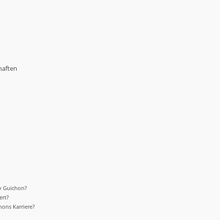
haften
y Guichon?
ert?
ons Karriere?