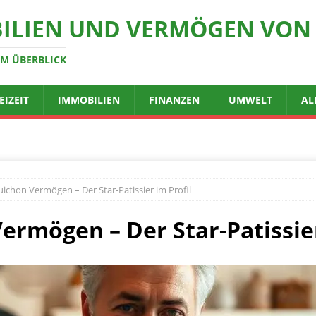
ILIEN UND VERMÖGEN VON 
IM ÜBERBLICK
EIZEIT
IMMOBILIEN
FINANZEN
UMWELT
AL
chon Vermögen – Der Star-Patissier im Profil
rmögen – Der Star-Patissier