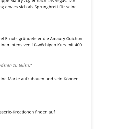
ippe Maury zog er nach Las Vegas. Dort
ng erwies sich als Sprungbrett für seine
el Ernots gründete er die Amaury Guichon
einen intensiven 10-wöchigen Kurs mit 400
deren zu teilen.“
m seine Marke aufzubauen und sein Können
sserie-Kreationen finden auf